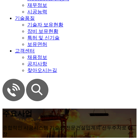
재무정보
시공능력
기술품질
기술자 보유현황
장비 보유현황
특허 및 신기술
보유면허
고객센터
채용정보
공지사항
찾아오시는길
주요사업
종합적인 시공시스템 기술로 전문건설업계의 선두주자로 성
장