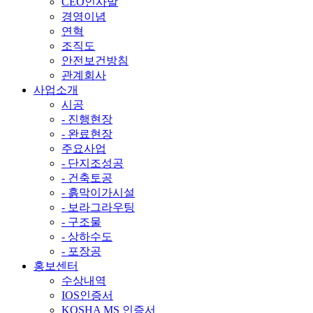
CEO인사말
경영이념
연혁
조직도
안전보건방침
관계회사
사업소개
시공
- 진행현장
- 완료현장
주요사업
- 단지조성공
- 건축토공
- 흙막이가시설
- 보라그라우팅
- 구조물
- 상하수도
- 포장공
홍보센터
수상내역
IOS인증서
KOSHA MS 인증서