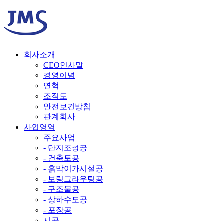
회사소개
CEO인사말
경영이념
연혁
조직도
안전보건방침
관계회사
사업영역
주요사업
- 단지조성공
- 건축토공
- 흙막이가시설공
- 보링그라우팅공
- 구조물공
- 상하수도공
- 포장공
시공